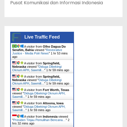
Pusat Komunikasi dan Informasi Indonesia
Live Traffic Feed
A visitor from
Olho Dagua Do
Serafim, Bahia
viewed "
Restorative
Justice - Media Polri News
"
1 hr 53 mins
ago
A visitor from
Springfield,
Nebraska
viewed "
Diduga Dibekingi
Oknum APH, Sawmill…
"
1 hr 59 mins ago
A visitor from
Springfield,
Nebraska
viewed "
Diduga Dibekingi
Oknum APH, Sawmill…
"
1 hr 59 mins ago
A visitor from
Fort Worth, Texas
viewed "
Diduga Dibekingi Oknum APH,
Sawmill…
"
1 hr 59 mins ago
A visitor from
Altoona, Iowa
viewed "
Diduga Dibekingi Oknum APH,
Sawmill…
"
1 hr 59 mins ago
A visitor from
Indonesia
viewed
"
‎Presiden Tinjau Pemulihan Bencana…
"
2
hrs 32 mins ago