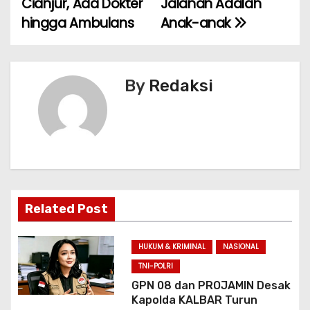
Cianjur, Ada Dokter
Jalanan Adalah
v
o
p
hingga Ambulans
Anak-anak
k
i
g
By
Redaksi
a
s
i
p
o
Related Post
s
HUKUM & KRIMINAL
NASIONAL
TNI-POLRI
GPN 08 dan PROJAMIN Desak
Kapolda KALBAR Turun