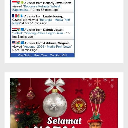
A visitor from
Bekasi, Jawa Barat
viewed "
Bocornya Petralite Subsidi:
Bagaimana…
"
2 hrs 56 mins ago
A visitor from
Lauterbourg,
Grand-est
viewed "
Beranda - Media Polri
News
"
4 hrs 51 mins ago
A visitor from
Dahuk
viewed
"
Polsek Cibinong Polres Bogor Gelar…
"
5
hrs 5 mins ago
A visitor from
Ashburn, Virginia
viewed "
Agustus, 2024 - Media Polri News
"
5 hrs 10 mins ago
Get Script
Real Time
Tracking ON