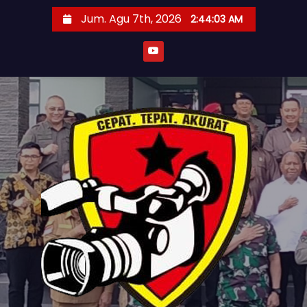
S
Jum. Agu 7th, 2026
2:44:05 AM
k
i
p
t
o
c
o
n
t
e
n
t