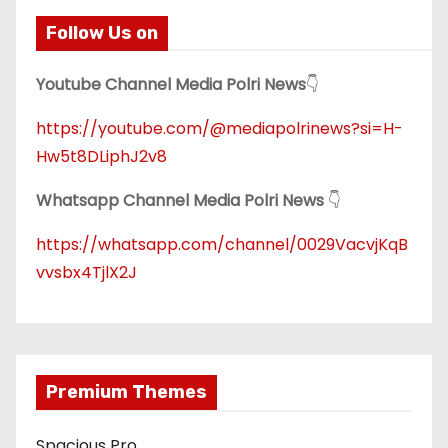
Follow Us on
Youtube Channel Media Polri News
👇
https://youtube.com/@mediapolrinews?si=H-
Hw5t8DLiphJ2v8
Whatsapp Channel Media Polri News
👇
https://whatsapp.com/channel/0029VacvjKqB
vvsbx4TjlX2J
Premium Themes
Spacious Pro