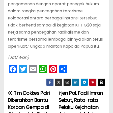
pengamanan dengan aparat penegak hukum
dalam rangka pencegahan terorisme.
Kolaborasi antara berbagai instansi tersebut
tidak berhenti sampai di kegiatan KTT G20 saja.
Kerja sama pencegahan radikalisme dan
terorisme bersama lembaga lainnya akan terus
diperkuat,” ungkap mantan Kapolda Papua itu.
(Jat/Wan)
F
T
E
W
Pi
S
a
w
m
h
nt
h
c
itt
ai
a
er
ar
e
er
l
ts
e
e
Tim Dokkes Polri
Irjen Pol. Fadil Imran
N
b
A
st
Dikerahkan Bantu
Sebut, Rata-rata
a
o
p
Korban Gempa di
Pelaku Kejahatan