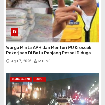
Warga Minta APH dan Menteri PU Kroscek
Pekerjaan Di Batu Panjang Pessel Diduga
Banyak Cacat Mutu Dan Kurang Volume
Agu 7, 2026
MTPM.1
Satuan Pekerjaan Dan Bisa Bisanya
Rekanan Ajukan PHO Ke Pihak BWSS V
Padang
BERITA DAERAH
SOROT