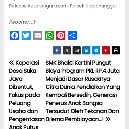
Release keterangan resmi Polsek Klapanunggal.
Reporter: JY
F
T
E
W
Pi
S
a
w
m
h
nt
h
c
itt
ai
a
er
ar
e
er
l
ts
e
e
Koperasi
SMK Bhakti Kartini Pungut
N
b
A
st
Desa Suka
Biaya Program PKL RP.4.Juta
a
o
p
Jaya
Menjadi Dasar Rusaknya
Dibentuk,
Citra Dunia Pendidikan Yang
v
o
p
Fokus pada
Kembali Bersedih, Generasi
k
i
Peluang
Penerus Anak Bangsa
Usaha dan
Tersudut Oleh Tekanan Dan
g
Pengentasan
Dilema Pembiayaan…!
a
Anak Putus