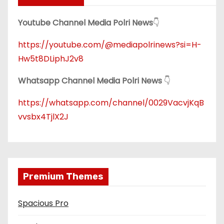
Youtube Channel Media Polri News
👇
https://youtube.com/@mediapolrinews?si=H-
Hw5t8DLiphJ2v8
Whatsapp Channel Media Polri News
👇
https://whatsapp.com/channel/0029VacvjKqB
vvsbx4TjlX2J
Premium Themes
Spacious Pro