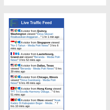
Live Traffic Feed
A visitor from
Quincy,
Washington
viewed "
Desa Situsari
Realisasikan Anggaran…
"
1 hr 1 min ago
A visitor from
Singapore
viewed
"
Ke-3 Tahun - Media Polri News
"
3 hrs 6
mins ago
A visitor from
Lauterbourg,
Grand-est
viewed "
Beranda - Media Polri
News
"
3 hrs 52 mins ago
A visitor from
Dallas, Texas
viewed "
Beranda - Media Polri News
"
5 hrs
39 mins ago
A visitor from
Chicago, Illinois
viewed "
Desa Gandoang - Media Polri
News
"
6 hrs 49 mins ago
A visitor from
Hong Kong
viewed
"
PT Tri Excella Harmony Diduga…
"
6 hrs
51 mins ago
A visitor from
Vlore
viewed "
Anak
Kades Di Kabupaten Bogor - Media…
"
7
hrs 10 mins ago