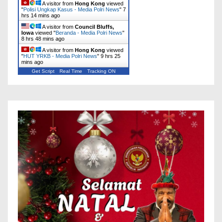
A visitor from
Hong Kong
viewed
"
Polisi Ungkap Kasus - Media Polri News
"
7
hrs 15 mins ago
A visitor from
Council Bluffs,
Iowa
viewed "
Beranda - Media Polri News
"
8 hrs 48 mins ago
A visitor from
Hong Kong
viewed
"
HUT YRKB - Media Polri News
"
9 hrs 25
mins ago
Get Script
Real Time
Tracking ON