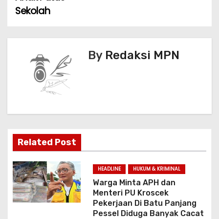
Sekolah
s
i
p
By
Redaksi MPN
o
s
Related Post
HEADLINE
HUKUM & KRIMINAL
Warga Minta APH dan
Menteri PU Kroscek
Pekerjaan Di Batu Panjang
Pessel Diduga Banyak Cacat