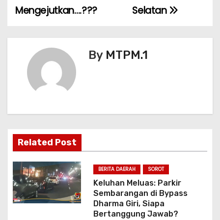
k
i
Mengejutkan….???
Selatan
g
a
By
MTPM.1
s
i
p
o
Related Post
s
BERITA DAERAH
SOROT
Keluhan Meluas: Parkir
Sembarangan di Bypass
Dharma Giri, Siapa
Bertanggung Jawab?