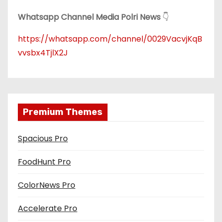
Whatsapp Channel Media Polri News
👇
https://whatsapp.com/channel/0029VacvjKqB
vvsbx4TjlX2J
Premium Themes
Spacious Pro
FoodHunt Pro
ColorNews Pro
Accelerate Pro