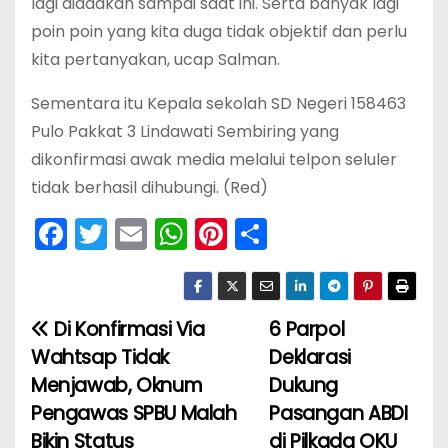
lagi diadakan sampai saat ini. Serta banyak lagi
poin poin yang kita duga tidak objektif dan perlu
kita pertanyakan, ucap Salman.
Sementara itu Kepala sekolah SD Negeri 158463
Pulo Pakkat 3 Lindawati Sembiring yang
dikonfirmasi awak media melalui telpon seluler
tidak berhasil dihubungi. (Red)
F
T
E
W
Pi
S
a
w
m
h
nt
h
c
itt
ai
a
er
ar
e
er
l
ts
e
e
Di Konfirmasi Via
6 Parpol
N
b
A
st
Wahtsap Tidak
Deklarasi
a
o
p
Menjawab, Oknum
Dukung
Pengawas SPBU Malah
Pasangan ABDI
v
o
p
Bikin Status
di Pilkada OKU