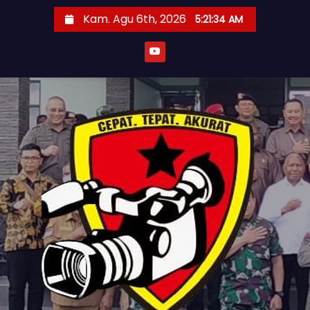
S
Kam. Agu 6th, 2026
5:21:35 AM
k
i
p
t
o
c
o
n
t
e
n
t