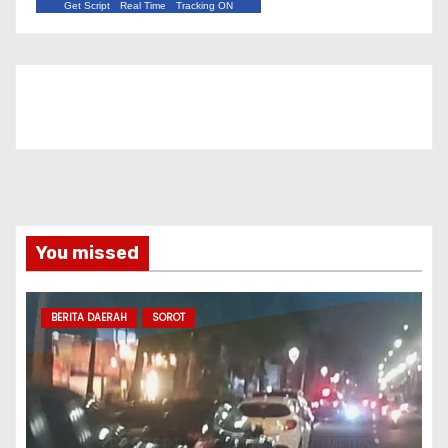
Get Script
Real Time
Tracking ON
You missed
BERITA DAERAH
SOROT