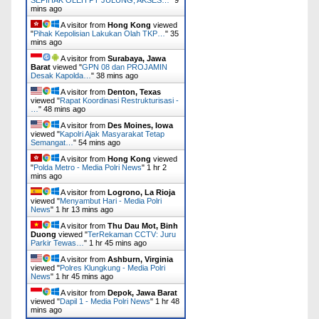
SEPIHAK OLEH PT JULUNG, AKSES…
"
9
mins ago
A visitor from
Hong Kong
viewed
"
Pihak Kepolisian Lakukan Olah TKP…
"
35
mins ago
A visitor from
Surabaya, Jawa
Barat
viewed "
GPN 08 dan PROJAMIN
Desak Kapolda…
"
38 mins ago
A visitor from
Denton, Texas
viewed "
Rapat Koordinasi Restrukturisasi -
…
"
48 mins ago
A visitor from
Des Moines, Iowa
viewed "
Kapolri Ajak Masyarakat Tetap
Semangat…
"
54 mins ago
A visitor from
Hong Kong
viewed
"
Polda Metro - Media Polri News
"
1 hr 2
mins ago
A visitor from
Logrono, La Rioja
viewed "
Menyambut Hari - Media Polri
News
"
1 hr 13 mins ago
A visitor from
Thu Dau Mot, Binh
Duong
viewed "
‎TerRekaman CCTV: Juru
Parkir Tewas…
"
1 hr 45 mins ago
A visitor from
Ashburn, Virginia
viewed "
Polres Klungkung - Media Polri
News
"
1 hr 45 mins ago
A visitor from
Depok, Jawa Barat
viewed "
Dapil 1 - Media Polri News
"
1 hr 48
mins ago