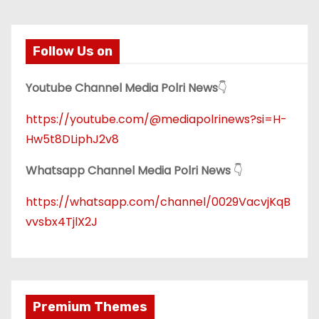
Follow Us on
Youtube Channel Media Polri News
👇
https://youtube.com/@mediapolrinews?si=H-
Hw5t8DLiphJ2v8
Whatsapp Channel Media Polri News
👇
https://whatsapp.com/channel/0029VacvjKqB
vvsbx4TjlX2J
Premium Themes