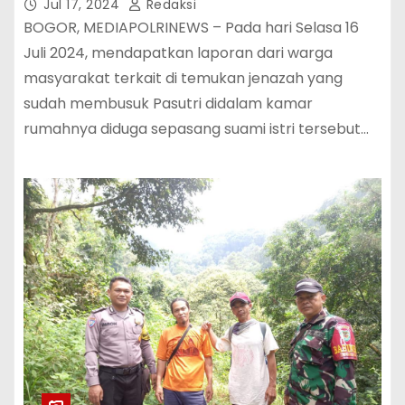
Meninggal Dunia Di Citra Indah
Jul 17, 2024
Redaksi
BOGOR, MEDIAPOLRINEWS – Pada hari Selasa 16
Juli 2024, mendapatkan laporan dari warga
masyarakat terkait di temukan jenazah yang
sudah membusuk Pasutri didalam kamar
rumahnya diduga sepasang suami istri tersebut…