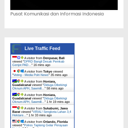
Pusat Komunikasi dan Informasi Indonesia
Live Traffic Feed
A visitor from
Denpasar, Bali
viewed "
DPRD Bangli Desak Pemkab
Genjot PAD…
"
16 mins ago
A visitor from
Tokyo
viewed
"
Voting - Media Polri News
"
35 mins ago
A visitor from
Honiara,
Guadalcanal
viewed "
Diduga Dibekingi
Oknum APH, Sawmill…
"
58 mins ago
A visitor from
Honiara,
Guadalcanal
viewed "
Diduga Dibekingi
Oknum APH, Sawmill…
"
1 hr 19 mins ago
A visitor from
Sukabumi, Jawa
Barat
viewed "
VIRAL! Sengketa Lahan 3,4
Hektare…
"
1 hr 33 mins ago
A visitor from
Orlando, Florida
viewed "
Polres Tapteng Gelar Perayaan