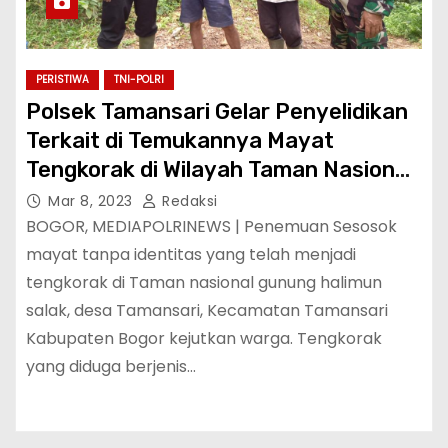
PERISTIWA
TNI-POLRI
Polsek Tamansari Gelar Penyelidikan
Terkait di Temukannya Mayat
Tengkorak di Wilayah Taman Nasional
Gunung Halimun Salak
Mar 8, 2023
Redaksi
BOGOR, MEDIAPOLRINEWS | Penemuan Sesosok
mayat tanpa identitas yang telah menjadi
tengkorak di Taman nasional gunung halimun
salak, desa Tamansari, Kecamatan Tamansari
Kabupaten Bogor kejutkan warga. Tengkorak
yang diduga berjenis…