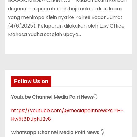
‎‎‎BOGOR, MEDIAPOLRINEWS – Kuasa hukum korban
dugaan penipuan ibadah haji melaporkan kasus
yang menimpa Klein nya ke Polres Bogor Jumat
(4/6/2025). Pelaporan dilakukan oleh Law Office
Mahesa Yudha setelah upaya…
Follow Us on
Youtube Channel Media Polri News
👇
https://youtube.com/@mediapolrinews?si=H-
Hw5t8DLiphJ2v8
Whatsapp Channel Media Polri News
👇