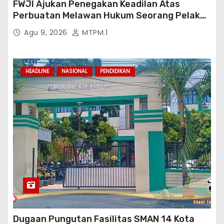
FWJI Ajukan Penegakan Keadilan Atas
Perbuatan Melawan Hukum Seorang Pelaku
Terlapor Pidana Pasal 28 ayat 2 UU ITE Jo
Agu 9, 2026
MTPM.1
Pasal 433 KUHP Di Mapolres Metro
Kab.Bekasi
HEADLINE
NASIONAL
PENDIDIKAN
Dugaan Pungutan Fasilitas SMAN 14 Kota