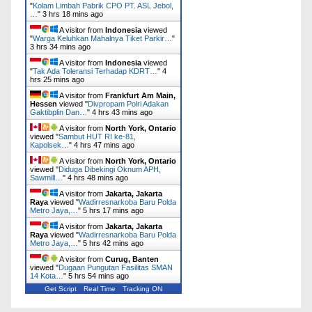
"
Kolam Limbah Pabrik CPO PT. ASL Jebol,
…
"
3 hrs 18 mins ago
A visitor from
Indonesia
viewed
"
Warga Keluhkan Mahalnya Tiket Parkir…
"
3 hrs 34 mins ago
A visitor from
Indonesia
viewed
"
Tak Ada Toleransi Terhadap KDRT…
"
4
hrs 25 mins ago
A visitor from
Frankfurt Am Main,
Hessen
viewed "
Divpropam Polri Adakan
Gaktibplin Dan…
"
4 hrs 43 mins ago
A visitor from
North York, Ontario
viewed "
Sambut HUT RI ke-81,
Kapolsek…
"
4 hrs 47 mins ago
A visitor from
North York, Ontario
viewed "
Diduga Dibekingi Oknum APH,
Sawmill…
"
4 hrs 48 mins ago
A visitor from
Jakarta, Jakarta
Raya
viewed "
Wadirresnarkoba Baru Polda
Metro Jaya,…
"
5 hrs 17 mins ago
A visitor from
Jakarta, Jakarta
Raya
viewed "
Wadirresnarkoba Baru Polda
Metro Jaya,…
"
5 hrs 42 mins ago
A visitor from
Curug, Banten
viewed "
Dugaan Pungutan Fasilitas SMAN
14 Kota…
"
5 hrs 54 mins ago
Get Script
Real Time
Tracking ON