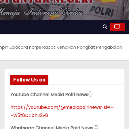
impin Upacara Korps Rapot Kenaikan Pangkat Pengabdian
Follow Us on
Youtube Channel Media Polri News
👇
https://youtube.com/@mediapolrinews?si=H-
Hw5t8DLiphJ2v8
Whatsapp Channel Media Polri News
👇