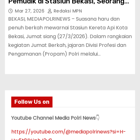
Pemudik di Stasiun Bekasi, Seorang
Ibu Menggendong Anak Tak Kuasa
Mar 27, 2026
Redaksi MPN
Menahan Haru
BEKASI, MEDIAPOLRINEWS – Suasana haru dan
penuh berkah mewarnai Stasiun Kereta Api Kota
Bekasi, Jumat siang (27/3/2026). Dalam rangkaian
kegiatan Jumat Berkah, jajaran Divisi Profesi dan
Pengamanan (Propam) Polri melalui…
Follow Us on
Youtube Channel Media Polri News
👇
https://youtube.com/@mediapolrinews?si=H-