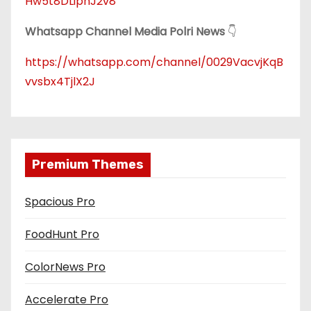
Hw5t8DLiphJ2v8
Whatsapp Channel Media Polri News
👇
https://whatsapp.com/channel/0029VacvjKqB
vvsbx4TjlX2J
Premium Themes
Spacious Pro
FoodHunt Pro
ColorNews Pro
Accelerate Pro