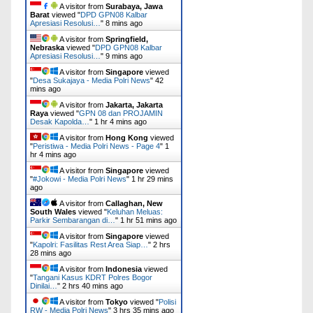
A visitor from
Surabaya, Jawa
Barat
viewed "
DPD GPN08 Kalbar
Apresiasi Resolusi…
"
8 mins ago
A visitor from
Springfield,
Nebraska
viewed "
DPD GPN08 Kalbar
Apresiasi Resolusi…
"
9 mins ago
A visitor from
Singapore
viewed
"
Desa Sukajaya - Media Polri News
"
42
mins ago
A visitor from
Jakarta, Jakarta
Raya
viewed "
GPN 08 dan PROJAMIN
Desak Kapolda…
"
1 hr 4 mins ago
A visitor from
Hong Kong
viewed
"
Peristiwa - Media Polri News - Page 4
"
1
hr 4 mins ago
A visitor from
Singapore
viewed
"
#Jokowi - Media Polri News
"
1 hr 29 mins
ago
A visitor from
Callaghan, New
South Wales
viewed "
Keluhan Meluas:
Parkir Sembarangan di…
"
1 hr 51 mins ago
A visitor from
Singapore
viewed
"
Kapolri: Fasilitas Rest Area Siap…
"
2 hrs
28 mins ago
A visitor from
Indonesia
viewed
"
Tangani Kasus KDRT Polres Bogor
Dinilai…
"
2 hrs 40 mins ago
A visitor from
Tokyo
viewed "
Polisi
RW - Media Polri News
"
3 hrs 35 mins ago