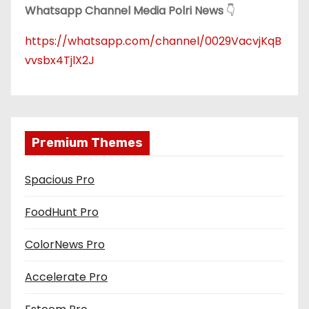
Whatsapp Channel Media Polri News
👇
https://whatsapp.com/channel/0029VacvjKqB
vvsbx4TjlX2J
Premium Themes
Spacious Pro
FoodHunt Pro
ColorNews Pro
Accelerate Pro