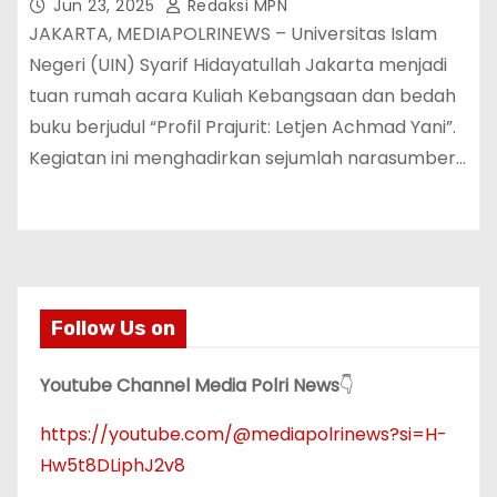
Jakarta
Jun 23, 2025
Redaksi MPN
JAKARTA, MEDIAPOLRINEWS – Universitas Islam
Negeri (UIN) Syarif Hidayatullah Jakarta menjadi
tuan rumah acara Kuliah Kebangsaan dan bedah
buku berjudul “Profil Prajurit: Letjen Achmad Yani”.
Kegiatan ini menghadirkan sejumlah narasumber…
Follow Us on
Youtube Channel Media Polri News
👇
https://youtube.com/@mediapolrinews?si=H-
Hw5t8DLiphJ2v8