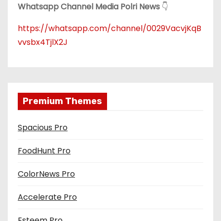
Whatsapp Channel Media Polri News
👇
https://whatsapp.com/channel/0029VacvjKqB
vvsbx4TjlX2J
Premium Themes
Spacious Pro
FoodHunt Pro
ColorNews Pro
Accelerate Pro
Esteem Pro