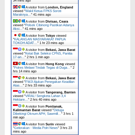
34 mins ago
A visitor from
London, England
viewed "
Wakil Ketua FPKS Soroti
Maraknya…
"
41 mins ago
A visitor from
Divisao, Ceara
viewed "
Polsek Cibinong Pastikan Adanya
Aksi…
"
41 mins ago
A visitor from
Tokyo
viewed
"
KALANGAN MASYARAKAT PAPUA
TOKOH ADAT…
"
1 hr 23 mins ago
A visitor from
Bekasi, Jawa Barat
viewed "
Ketat Bak Seleksi CPNS, Panitia
17-an…
"
2 hrs 1 min ago
A visitor from
Hong Kong
viewed
"
Polres Melawi Tindak Tegas di Duga…
"
2
hrs 14 mins ago
A visitor from
Bekasi, Jawa Barat
viewed "
FWJI Ajukan Penegakan Keadilan
Atas…
"
2 hrs 33 mins ago
A visitor from
Tangerang, Banten
viewed "
VIRAL! Sengketa Lahan 3,4
Hektare…
"
2 hrs 40 mins ago
A visitor from
Pontianak,
Kalimantan Barat
viewed "
Diduga
Dibekingi Oknum APH, Sawmill…
"
3 hrs 1
min ago
A visitor from
Surin
viewed
"
Gelorakan - Media Polri News
"
3 hrs 23
mins ago