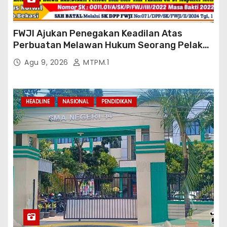
FWJI Ajukan Penegakan Keadilan Atas
Perbuatan Melawan Hukum Seorang Pelaku
Terlapor Pidana Pasal 28 ayat 2 UU ITE Jo
Agu 9, 2026
MTPM.1
Pasal 433 KUHP Di Mapolres Metro
Kab.Bekasi
HEADLINE
NASIONAL
PENDIDIKAN