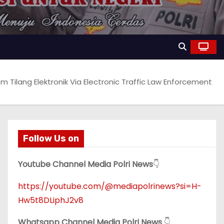
 Tilang Elektronik Via Electronic Traffic Law Enforcement
Follow Us on
Youtube Channel Media Polri News
👇
https://youtube.com/@mediapolrinews?si=H-
Hw5t8DLiphJ2v8
Whatsapp Channel Media Polri News
👇