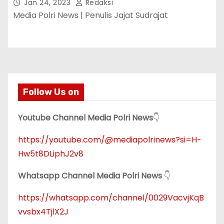
Bayu Tri Nugraha
Jan 24, 2023
Redaksi
Media Polri News | Penulis Jajat Sudrajat
Follow Us on
Youtube Channel Media Polri News
👇
https://youtube.com/@mediapolrinews?si=H-
Hw5t8DLiphJ2v8
Whatsapp Channel Media Polri News
👇
https://whatsapp.com/channel/0029VacvjKqB
vvsbx4TjlX2J