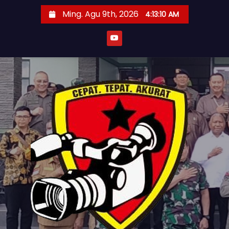
S
Ming. Agu 9th, 2026
4:13:12 AM
k
i
p
t
o
c
o
n
t
e
n
t