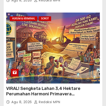
Agu 8, 2026
Redaksi MPN
HUKUM & KRIMINAL
SOROT
VIRAL! Sengketa Lahan 3,4 Hektare
Perumahan Harmoni Primavera
Klapanunggal, GMPRI Bogor Minta Menteri
Agu 8, 2026
Redaksi MPN
Perumahan Blacklist PT BTC