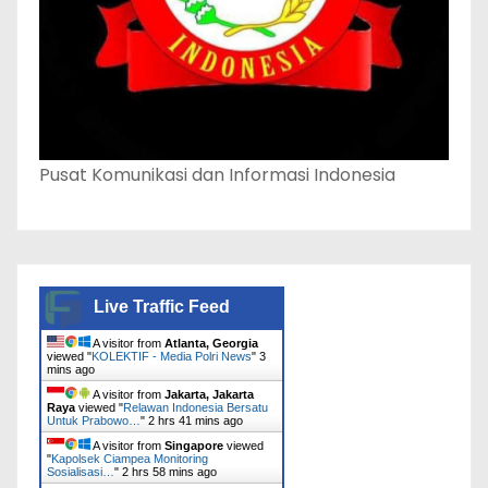
Pusat Komunikasi dan Informasi Indonesia
Live Traffic Feed
A visitor from
Atlanta, Georgia
viewed "
KOLEKTIF - Media Polri News
"
3
mins ago
A visitor from
Jakarta, Jakarta
Raya
viewed "
Relawan Indonesia Bersatu
Untuk Prabowo…
"
2 hrs 41 mins ago
A visitor from
Singapore
viewed
"
Kapolsek Ciampea Monitoring
Sosialisasi…
"
2 hrs 58 mins ago