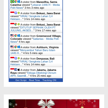
A visitor from
Maravilha, Santa
Catarina
viewed "
Lebaran 1446 H - Media
Polri News
"
3 hrs 3 mins ago
A visitor from
Bekasi, Jawa Barat
viewed "
VIRAL! Sengketa Lahan 3,4
Hektare…
"
3 hrs 14 mins ago
A visitor from
Bekasi, Jawa Barat
viewed "
DITUTUP SEPIHAK OLEH PT
JULUNG, AKSES…
"
3 hrs 17 mins ago
A visitor from
Greenwood Village,
Colorado
viewed "
Satlantas - Media Polri
News
"
4 hrs ago
A visitor from
Ashburn, Virginia
viewed "
Menyambut Tahun Baru Islam
1445 H…
"
4 hrs 5 mins ago
A visitor from
Denpasar, Bali
viewed "
VIRAL! Sengketa Lahan 3,4
Hektare…
"
4 hrs 14 mins ago
A visitor from
Jakarta, Jakarta
Raya
viewed "
Diduga Dibekingi Oknum
APH, Sawmill…
"
4 hrs 25 mins ago
Get Script
Real Time
Tracking ON