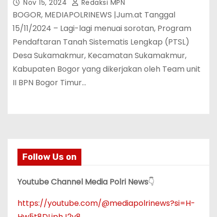
Belum Juga Selesai !
Nov 15, 2024
Redaksi MPN
BOGOR, MEDIAPOLRINEWS |Jum.at Tanggal
15/11/2024 – Lagi-lagi menuai sorotan, Program
Pendaftaran Tanah Sistematis Lengkap (PTSL)
Desa Sukamakmur, Kecamatan Sukamakmur,
Kabupaten Bogor yang dikerjakan oleh Team unit
II BPN Bogor Timur…
Follow Us on
Youtube Channel Media Polri News
👇
https://youtube.com/@mediapolrinews?si=H-
Hw5t8DLiphJ2v8