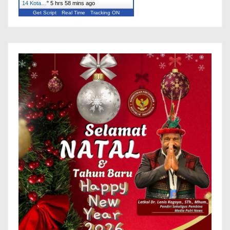
14 Kota…
"
5 hrs 58 mins ago
Get Script
Real Time
Tracking ON