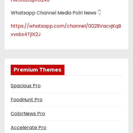
Whatsapp Channel Media Polri News
👇
https://whatsapp.com/channel/0029VacvjKqB
vvsbx4TjlX2J
Premium Themes
Spacious Pro
FoodHunt Pro
ColorNews Pro
Accelerate Pro