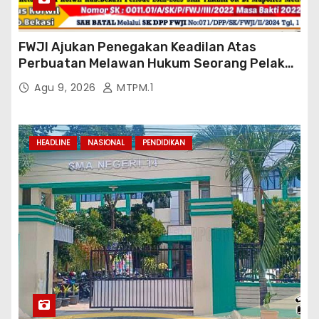
FWJI Ajukan Penegakan Keadilan Atas
Perbuatan Melawan Hukum Seorang Pelaku
Terlapor Pidana Pasal 28 ayat 2 UU ITE Jo
Agu 9, 2026
MTPM.1
Pasal 433 KUHP Di Mapolres Metro
Kab.Bekasi
HEADLINE
NASIONAL
PENDIDIKAN