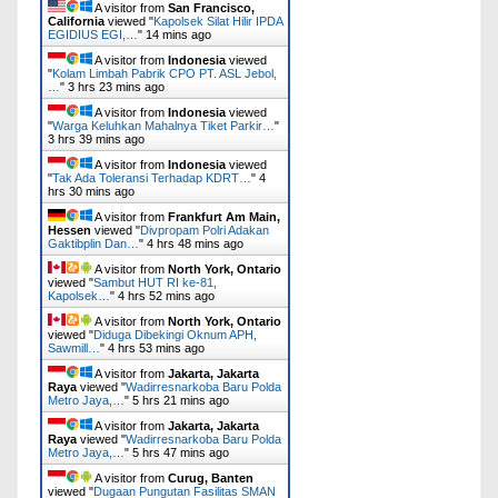
A visitor from
San Francisco,
California
viewed "
Kapolsek Silat Hilir IPDA
EGIDIUS EGI,…
"
14 mins ago
A visitor from
Indonesia
viewed
"
Kolam Limbah Pabrik CPO PT. ASL Jebol,
…
"
3 hrs 23 mins ago
A visitor from
Indonesia
viewed
"
Warga Keluhkan Mahalnya Tiket Parkir…
"
3 hrs 39 mins ago
A visitor from
Indonesia
viewed
"
Tak Ada Toleransi Terhadap KDRT…
"
4
hrs 30 mins ago
A visitor from
Frankfurt Am Main,
Hessen
viewed "
Divpropam Polri Adakan
Gaktibplin Dan…
"
4 hrs 48 mins ago
A visitor from
North York, Ontario
viewed "
Sambut HUT RI ke-81,
Kapolsek…
"
4 hrs 52 mins ago
A visitor from
North York, Ontario
viewed "
Diduga Dibekingi Oknum APH,
Sawmill…
"
4 hrs 53 mins ago
A visitor from
Jakarta, Jakarta
Raya
viewed "
Wadirresnarkoba Baru Polda
Metro Jaya,…
"
5 hrs 21 mins ago
A visitor from
Jakarta, Jakarta
Raya
viewed "
Wadirresnarkoba Baru Polda
Metro Jaya,…
"
5 hrs 47 mins ago
A visitor from
Curug, Banten
viewed "
Dugaan Pungutan Fasilitas SMAN