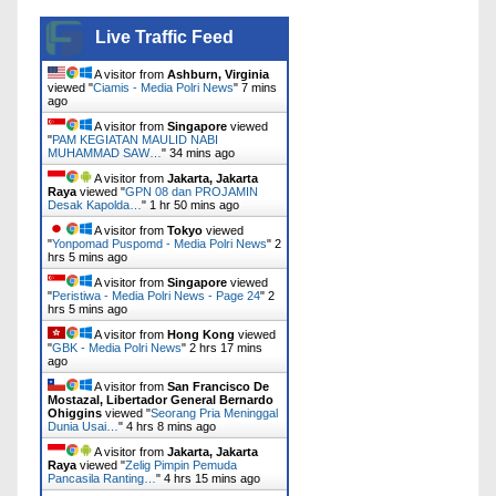
Live Traffic Feed
A visitor from
Ashburn, Virginia
viewed "
Ciamis - Media Polri News
"
7 mins
ago
A visitor from
Singapore
viewed
"
PAM KEGIATAN MAULID NABI
MUHAMMAD SAW…
"
34 mins ago
A visitor from
Jakarta, Jakarta
Raya
viewed "
GPN 08 dan PROJAMIN
Desak Kapolda…
"
1 hr 50 mins ago
A visitor from
Tokyo
viewed
"
Yonpomad Puspomd - Media Polri News
"
2
hrs 5 mins ago
A visitor from
Singapore
viewed
"
Peristiwa - Media Polri News - Page 24
"
2
hrs 5 mins ago
A visitor from
Hong Kong
viewed
"
GBK - Media Polri News
"
2 hrs 17 mins
ago
A visitor from
San Francisco De
Mostazal, Libertador General Bernardo
Ohiggins
viewed "
Seorang Pria Meninggal
Dunia Usai…
"
4 hrs 8 mins ago
A visitor from
Jakarta, Jakarta
Raya
viewed "
Zelig Pimpin Pemuda
Pancasila Ranting…
"
4 hrs 15 mins ago