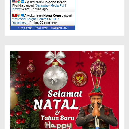
A visitor from
Daytona Beach,
Florida
viewed "
Beranda - Media Polri
News
"
4 hrs 22 mins ago
A visitor from
Hong Kong
viewed
"
Perosnel Satgas Pamtas RI-MLY
Yonarmed…
"
4 hrs 35 mins ago
Get Script
Real Time
Tracking ON