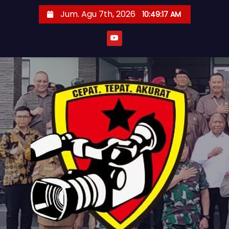
S
Jum. Agu 7th, 2026
10:49:18 AM
k
i
p
t
o
c
o
n
t
e
n
t