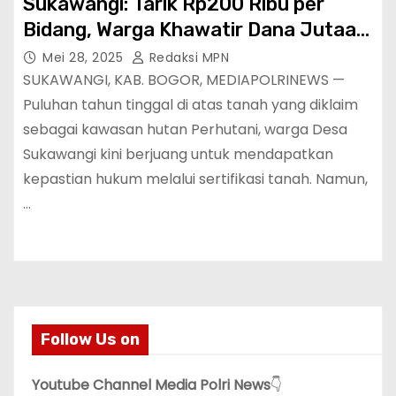
Sukawangi: Tarik Rp200 Ribu per
Bidang, Warga Khawatir Dana Jutaan
Rupiah untuk Sertifikasi Tanah Tidak
Mei 28, 2025
Redaksi MPN
Terkelola dengan Baik !
SUKAWANGI, KAB. BOGOR, MEDIAPOLRINEWS —
Puluhan tahun tinggal di atas tanah yang diklaim
sebagai kawasan hutan Perhutani, warga Desa
Sukawangi kini berjuang untuk mendapatkan
kepastian hukum melalui sertifikasi tanah. Namun,
…
Follow Us on
Youtube Channel Media Polri News
👇