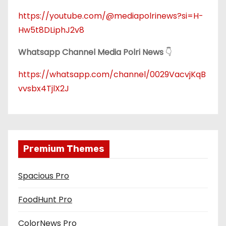
https://youtube.com/@mediapolrinews?si=H-
Hw5t8DLiphJ2v8
Whatsapp Channel Media Polri News
👇
https://whatsapp.com/channel/0029VacvjKqB
vvsbx4TjlX2J
Premium Themes
Spacious Pro
FoodHunt Pro
ColorNews Pro