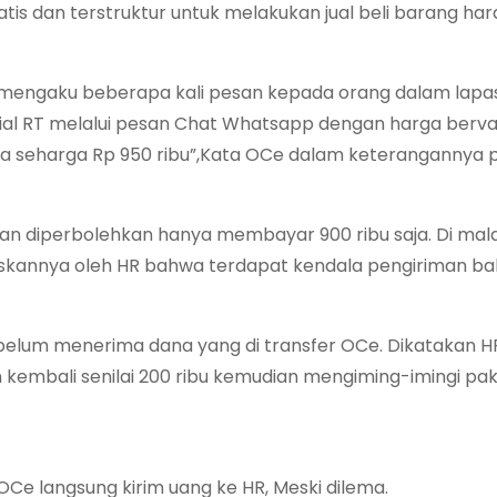
is dan terstruktur untuk melakukan jual beli barang ha
, mengaku beberapa kali pesan kepada orang dalam lapas
sial RT melalui pesan Chat Whatsapp dengan harga bervar
nya seharga Rp 950 ribu”,Kata OCe dalam keterangannya 
an diperbolehkan hanya membayar 900 ribu saja. Di ma
laskannya oleh HR bahwa terdapat kendala pengiriman b
belum menerima dana yang di transfer OCe. Dikatakan 
mbali senilai 200 ribu kemudian mengiming-imingi pak
OCe langsung kirim uang ke HR, Meski dilema.