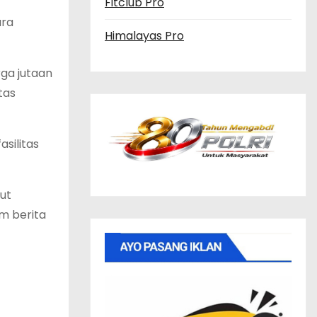
Fitclub Pro
ara
Himalayas Pro
ga jutaan
tas
silitas
ut
m berita