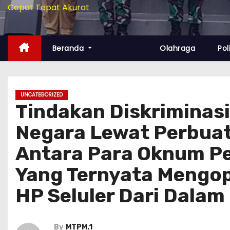
Cepat Tepat Akurat
Beranda
Olahraga
Pol
UNCATEGORIZED
Tindakan Diskrimina
Negara Lewat Perbuat
Antara Para Oknum P
Yang Ternyata Mengop
HP Seluler Dari Dalam
By
MTPM.1