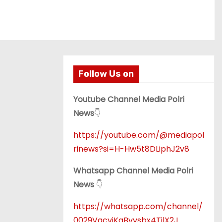
Follow Us on
Youtube Channel Media Polri
News
👇
https://youtube.com/@mediapol
rinews?si=H-Hw5t8DLiphJ2v8
Whatsapp Channel Media Polri
News
👇
https://whatsapp.com/channel/
0029VacvjKqBvvsbx4TjlX2J