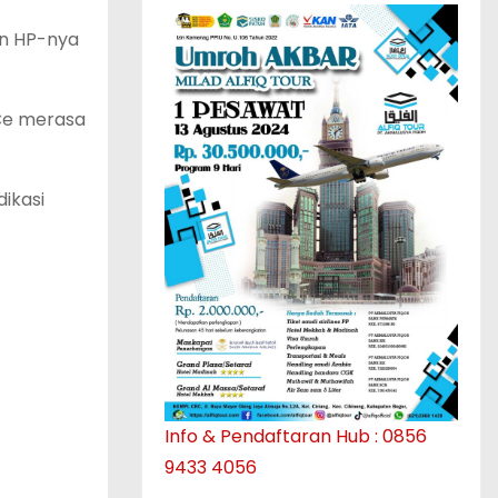
an HP-nya
OCe merasa
ikasi
Info & Pendaftaran Hub : 0856
9433 4056