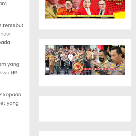
ram
 tersebut.
iasi,
pada
lam yang
ahwa HR
HR kepada
et yang