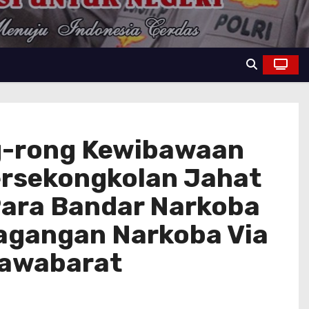
g-rong Kewibawaan
ersekongkolan Jahat
ara Bandar Narkoba
agangan Narkoba Via
Jawabarat