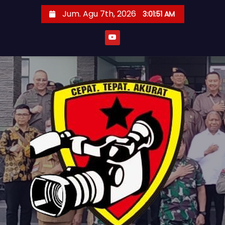
S
Jum. Agu 7th, 2026
3:01:53 AM
k
i
p
t
o
c
o
n
t
e
n
t