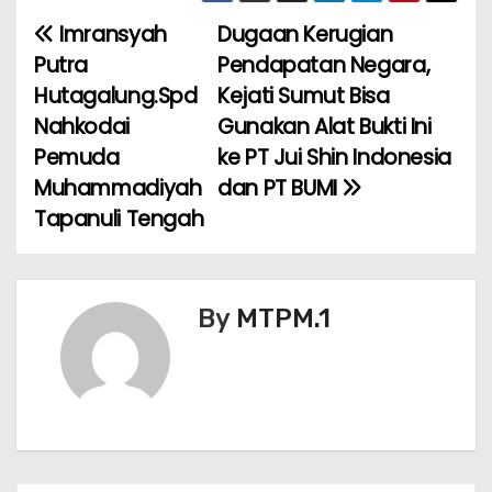
e
er
l
ts
e
e
Imransyah
Dugaan Kerugian
N
b
A
st
Putra
Pendapatan Negara,
a
o
p
Hutagalung.Spd
Kejati Sumut Bisa
Nahkodai
Gunakan Alat Bukti Ini
v
o
p
Pemuda
ke PT Jui Shin Indonesia
k
i
Muhammadiyah
dan PT BUMI
Tapanuli Tengah
g
a
s
By
MTPM.1
i
p
o