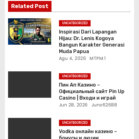
s
Related Post
UNCATEGORIZED
Inspirasi Dari Lapangan
Hijau: Dr. Lenis Kogoya
Bangun Karakter Generasi
Muda Papua
Agu 4, 2026
MTPM.1
UNCATEGORIZED
Пин Ап Казино –
Официальный сайт Pin Up
Casino | Входи и играй
Jun 28, 2026
Juno62688
UNCATEGORIZED
Vodka онлайн казино –
бонусы и акции