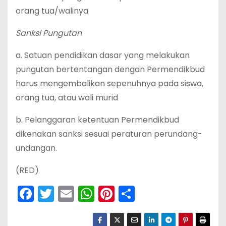
orang tua/walinya
Sanksi Pungutan
a. Satuan pendidikan dasar yang melakukan
pungutan bertentangan dengan Permendikbud
harus mengembalikan sepenuhnya pada siswa,
orang tua, atau wali murid
b. Pelanggaran ketentuan Permendikbud
dikenakan sanksi sesuai peraturan perundang-
undangan.
(RED)
F
T
E
W
Pi
S
a
w
m
h
nt
h
c
itt
ai
a
er
ar