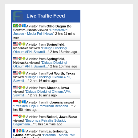
Live Traffic Feed
A visitor from
Olho Dagua Do
Serafim, Bahia
viewed "
Restorative
Justice - Media Polri News
"
2 hrs 11 mins
ago
A visitor from
Springfield,
Nebraska
viewed "
Diduga Dibekingi
Oknum APH, Sawmill…
"
2 hrs 16 mins ago
A visitor from
Springfield,
Nebraska
viewed "
Diduga Dibekingi
Oknum APH, Sawmill…
"
2 hrs 16 mins ago
A visitor from
Fort Worth, Texas
viewed "
Diduga Dibekingi Oknum APH,
Sawmill…
"
2 hrs 16 mins ago
A visitor from
Altoona, Iowa
viewed "
Diduga Dibekingi Oknum APH,
Sawmill…
"
2 hrs 16 mins ago
A visitor from
Indonesia
viewed
"
‎Presiden Tinjau Pemulihan Bencana…
"
2
hrs 50 mins ago
A visitor from
Bekasi, Jawa Barat
viewed "
Bocornya Petralite Subsidi:
Bagaimana…
"
3 hrs 14 mins ago
A visitor from
Lauterbourg,
Grand-est
viewed "
Beranda - Media Polri