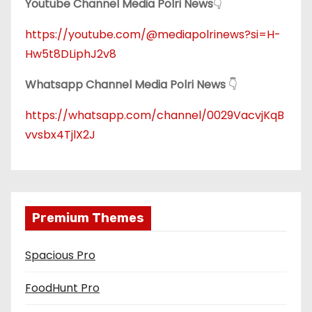
Youtube Channel Media Polri News
👇
https://youtube.com/@mediapolrinews?si=H-
Hw5t8DLiphJ2v8
Whatsapp Channel Media Polri News
👇
https://whatsapp.com/channel/0029VacvjKqB
vvsbx4TjlX2J
Premium Themes
Spacious Pro
FoodHunt Pro