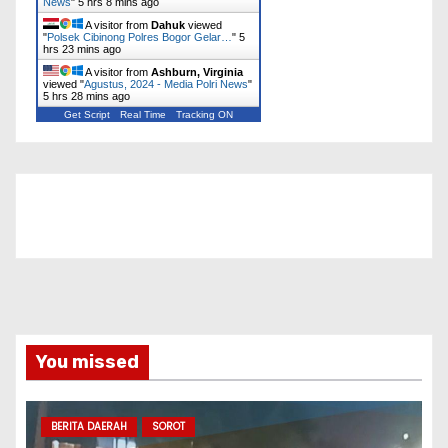
News
"
5 hrs 8 mins ago
A visitor from
Dahuk
viewed
"
Polsek Cibinong Polres Bogor Gelar…
"
5
hrs 23 mins ago
A visitor from
Ashburn, Virginia
viewed "
Agustus, 2024 - Media Polri News
"
5 hrs 28 mins ago
Get Script
Real Time
Tracking ON
You missed
BERITA DAERAH
SOROT