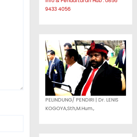
Info & Pendaftaran Hub : 0856
9433 4056
PELINDUNG/ PENDIRI | Dr. LENIS
KOGOYA,Sth,M.Hum.,