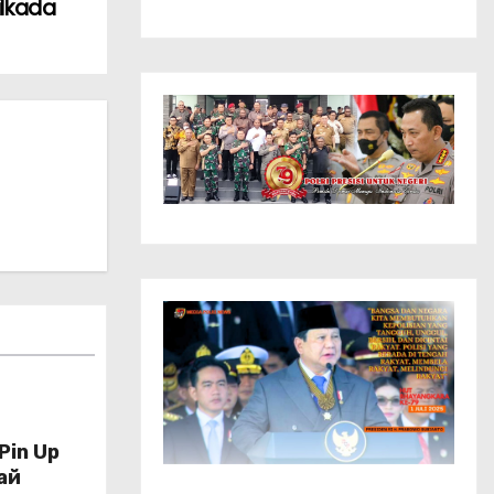
ilkada
Pin Up
рай