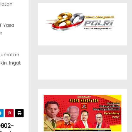
giatan
T Yasa
h
ecamatan
in. Ingat
0602-