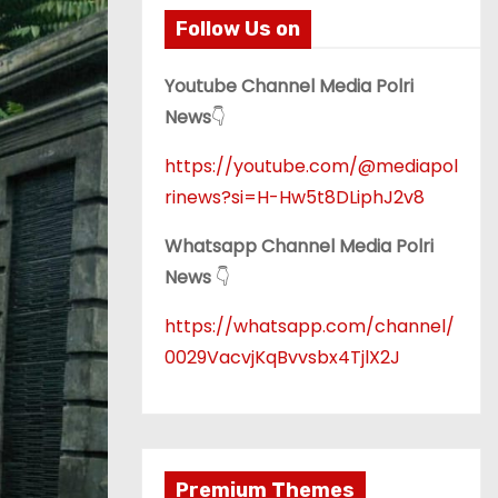
Follow Us on
Youtube Channel Media Polri
News
👇
https://youtube.com/@mediapol
rinews?si=H-Hw5t8DLiphJ2v8
Whatsapp Channel Media Polri
News
👇
https://whatsapp.com/channel/
0029VacvjKqBvvsbx4TjlX2J
Premium Themes