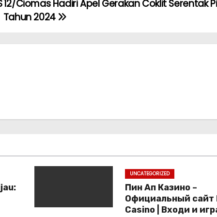
S
12/Ciomas Hadiri Apel Gerakan Coklit Serentak P
Tahun 2024
UNCATEGORIZED
jau:
Пин Ап Казино –
Официальный сайт 
Casino | Входи и иг