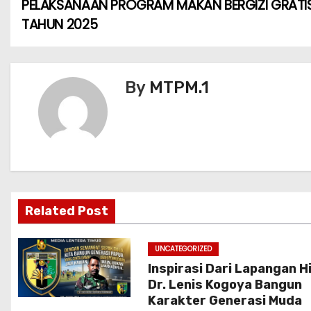
b
A
st
PELAKSANAAN PROGRAM MAKAN BERGIZI GRATI
a
o
p
TAHUN 2025
v
o
p
k
i
By
MTPM.1
g
a
s
i
Related Post
p
o
UNCATEGORIZED
Inspirasi Dari Lapangan Hi
s
Dr. Lenis Kogoya Bangun
Karakter Generasi Muda