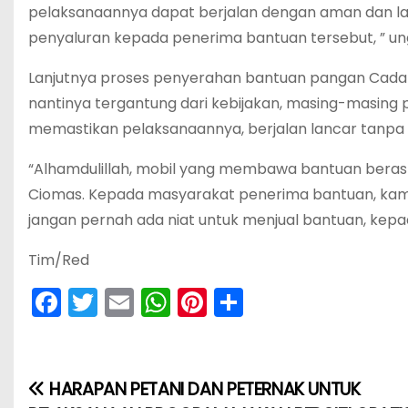
pelaksanaannya dapat berjalan dengan aman dan lanc
penyaluran kepada penerima bantuan tersebut, ” u
Lanjutnya proses penyerahan bantuan pangan Cadan
nantinya tergantung dari kebijakan, masing-masing 
memastikan pelaksanaannya, berjalan lancar tanpa 
“Alhamdulillah, mobil yang membawa bantuan beras da
Ciomas. Kepada masyarakat penerima bantuan, kam
jangan pernah ada niat untuk menjual bantuan, kep
Tim/Red
F
T
E
W
Pi
S
a
w
m
h
nt
h
c
itt
ai
a
er
ar
e
er
l
ts
e
e
HARAPAN PETANI DAN PETERNAK UNTUK
N