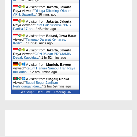
A visitor from
Jakarta, Jakarta
Raya
viewed "
Diduga Dibekingi Oknum
APH, Sawmill…
"
36 mins ago
A visitor from
Jakarta, Jakarta
Raya
viewed "
Ketat Bak Seleksi CPNS,
Panitia 17-an…
"
43 mins ago
A visitor from
Bekasi, Jawa Barat
viewed "
Tanggap Darurat Kemarau:
Kodim…
"
1 hr 45 mins ago
A visitor from
Jakarta, Jakarta
Raya
viewed "
GPN 08 dan PROJAMIN
Desak Kapolda…
"
1 hr 52 mins ago
A visitor from
Munich, Bayern
viewed "
Ketum Hanura Sambut Hari Raya
Idul Adha…
"
2 hrs 9 mins ago
A visitor from
Singair, Dhaka
viewed "
Bupati Bogor Janjikan
Perlindungan dan…
"
2 hrs 59 mins ago
Get Script
Real Time
Tracking ON