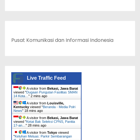
Pusat Komunikasi dan Informasi Indonesia
Live Traffic Feed
A visitor from
Bekasi, Jawa Barat
viewed "
Dugaan Pungutan Fasilitas SMAN
14 Kota…
"
2 mins ago
A visitor from
Louisville,
Kentucky
viewed "
Beranda - Media Polri
News
"
18 mins ago
A visitor from
Bekasi, Jawa Barat
viewed "
Ketat Bak Seleksi CPNS, Panitia
17-an…
"
28 mins ago
A visitor from
Tokyo
viewed
"
Keluhan Meluas: Parkir Sembarangan
di…
"
32 mins ago