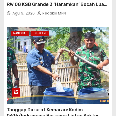
RW 08 KSB Grande 3 ‘Haramkan’ Bocah Luar
RT Ikut Lomba
Agu 9, 2026
Redaksi MPN
NASIONAL
TNI-POLRI
Tanggap Darurat Kemarau: Kodim
0616/Indramayu Bersama Lintas Sektor