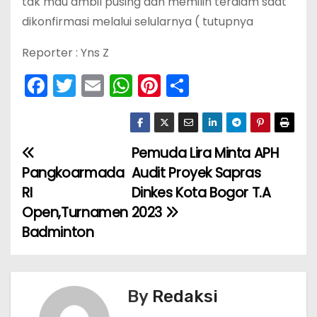
tak mau ambil pusing dan memilih terdiam saat
dikonfirmasi melalui selularnya ( tutupnya
Reporter : Yns Z
F
T
E
W
Pi
S
a
w
m
h
nt
h
c
itt
ai
a
er
ar
e
er
l
ts
e
e
Pemuda Lira Minta APH
N
b
A
st
Pangkoarmada
Audit Proyek Sapras
a
o
p
RI
Dinkes Kota Bogor T.A
Open,Turnamen
2023
v
o
p
Badminton
k
i
g
By
Redaksi
a