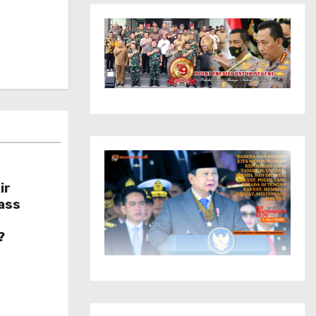
ir
ass
?