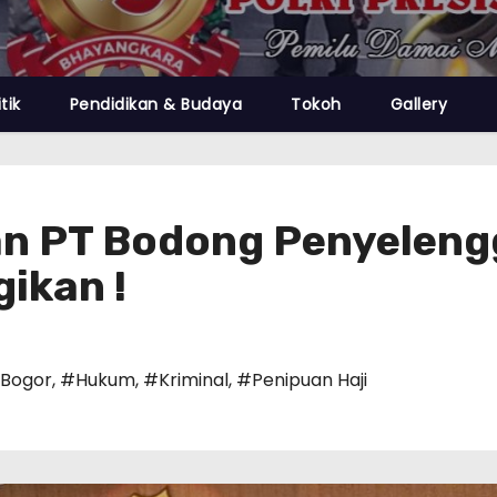
itik
Pendidikan & Budaya
Tokoh
Gallery
 PT Bodong Penyelengga
ikan !
 Bogor
,
#Hukum
,
#Kriminal
,
#Penipuan Haji