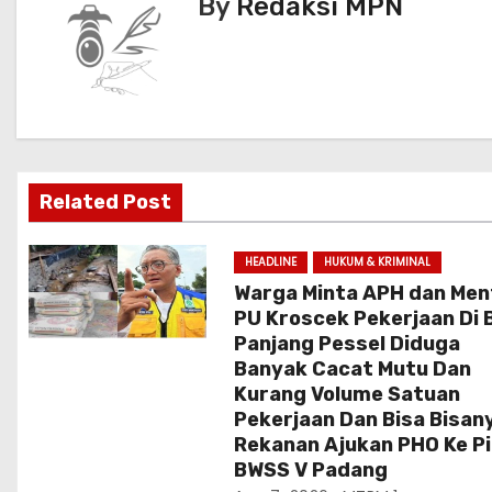
By
Redaksi MPN
k
i
g
a
s
i
Related Post
p
HEADLINE
HUKUM & KRIMINAL
o
Warga Minta APH dan Men
PU Kroscek Pekerjaan Di 
s
Panjang Pessel Diduga
Banyak Cacat Mutu Dan
Kurang Volume Satuan
Pekerjaan Dan Bisa Bisan
Rekanan Ajukan PHO Ke P
BWSS V Padang