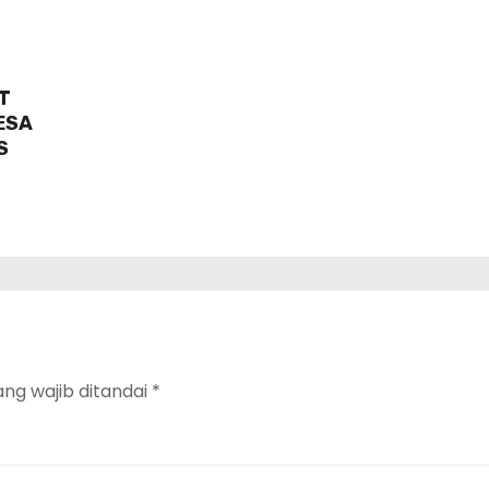
T
ESA
S
ang wajib ditandai
*