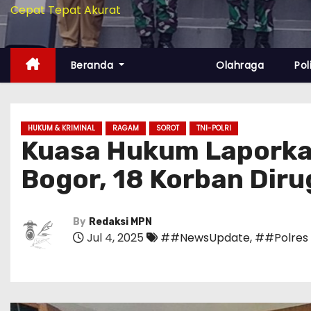
Cepat Tepat Akurat
Beranda
Olahraga
Pol
HUKUM & KRIMINAL
RAGAM
SOROT
TNI-POLRI
Kuasa Hukum Laporkan
Bogor, 18 Korban Dirug
By
Redaksi MPN
Jul 4, 2025
##NewsUpdate
,
##Polres