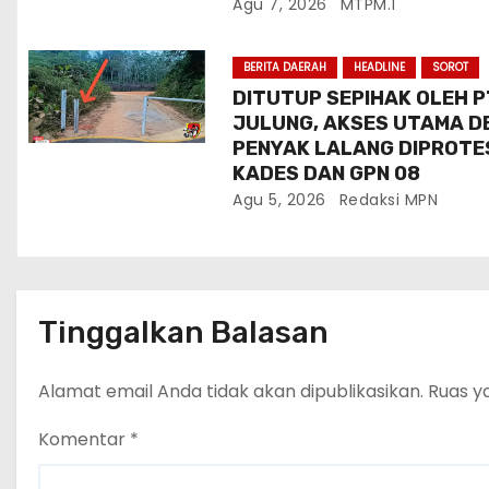
Agu 7, 2026
MTPM.1
BERITA DAERAH
HEADLINE
SOROT
DITUTUP SEPIHAK OLEH P
JULUNG, AKSES UTAMA D
PENYAK LALANG DIPROTE
KADES DAN GPN 08
Agu 5, 2026
Redaksi MPN
Tinggalkan Balasan
Alamat email Anda tidak akan dipublikasikan.
Ruas y
Komentar
*