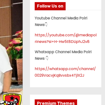
Follow Us on
Youtube Channel Media Polri
News
👇
https://youtube.com/@mediapol
rinews?si=H-Hw5t8DLiphJ2v8
Whatsapp Channel Media Polri
News
👇
https://whatsapp.com/channel/
0029VacvjKqBvvsbx4TjlX2J
Premium Themes