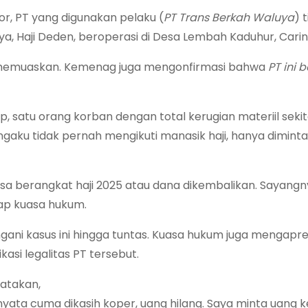
, PT yang digunakan pelaku (
PT Trans Berkah Waluya
) 
ya, Haji Deden, beroperasi di Desa Lembah Kaduhur, Carin
ons memuaskan. Kemenag juga mengonfirmasi bahwa
PT ini 
up, satu orang korban dengan total kerugian materiil seki
ngaku tidak pernah mengikuti manasik haji, hanya diminta
sa berangkat haji 2025 atau dana dikembalikan. Sayangn
gkap kuasa hukum.
gani kasus ini hingga tuntas. Kuasa hukum juga mengapre
si legalitas PT tersebut.
yatakan,
Ternyata cuma dikasih koper, uang hilang. Saya minta uang 