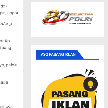
tidak
gin, Bogor.
bodong
.
tar Rp
i uang
ya, pelaku
siasi
kembali