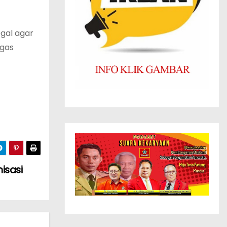
egal agar
egas
isasi