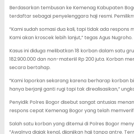
‎Berdasarkan tembusan ke Kemenag Kabupaten Bogor
terdaftar sebagai penyelenggara haji resmi. Pemilikn
‎”Kami sudah somasi dua kali, tapi tidak ada resp
Kami akan kroscek lebih lanjut,” tegas Agus Nugroho.
‎Kasus ini diduga melibatkan 18 korban dalam satu gr
182.900.000 dan non-materiil Rp 200 juta. Korban me
secara bertahap.
‎”Kami laporkan sekarang karena berharap korban bi
hanya berjanji ganti rugi tapi tak direalisasikan,” un
‎Penyidik Polres Bogor disebut sangat antusias menan
respons cepat Kemenag Bogor yang telah memverifika
‎Salah satu korban yang ditemui di Polres Bogor men
‎”Awalnya diajak kenal, dijanjikan haji tanpa antre. 