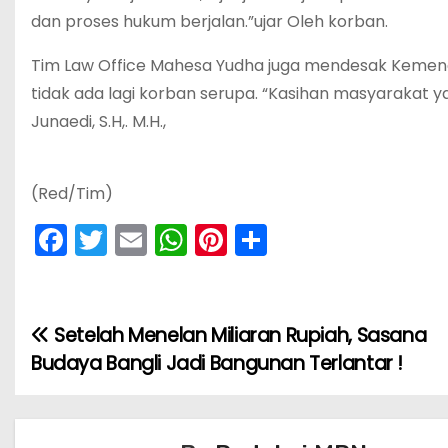
dan proses hukum berjalan.”ujar Oleh korban.
‎Tim Law Office Mahesa Yudha juga mendesak Kemenag
tidak ada lagi korban serupa. “Kasihan masyarakat 
Junaedi, S.H,. M.H.,
‎(Red/Tim)
F
T
E
W
Pi
S
a
w
m
h
nt
h
c
itt
ai
a
er
ar
e
er
l
ts
e
e
Setelah Menelan Miliaran Rupiah, Sasana
N
b
A
st
Budaya Bangli Jadi Bangunan Terlantar !
a
o
p
v
o
p