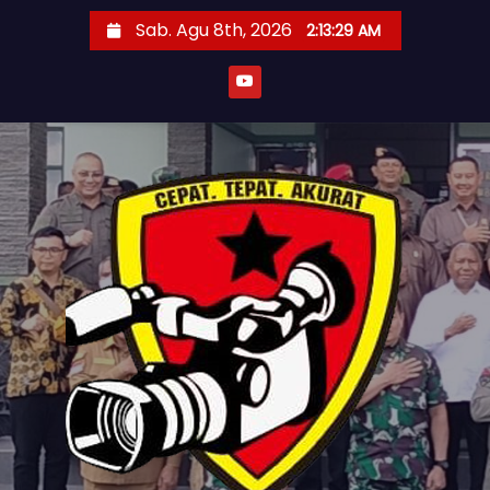
S
Sab. Agu 8th, 2026
2:13:30 AM
k
i
p
t
o
c
o
n
t
e
n
t