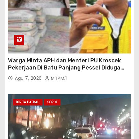
Warga Minta APH dan Menteri PU Kroscek
Pekerjaan Di Batu Panjang Pessel Diduga
Banyak Cacat Mutu Dan Kurang Volume
Agu 7, 2026
MTPM.1
Satuan Pekerjaan Dan Bisa Bisanya
Rekanan Ajukan PHO Ke Pihak BWSS V
Padang
BERITA DAERAH
SOROT