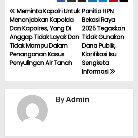
c
itt
ai
a
er
ar
e
er
l
ts
e
e
Meminta Kapolri Untuk
Panitia HPN
N
b
A
st
Menonjobkan Kapolda
Bekasi Raya
a
o
p
Dan Kapolres, Yang Di
2025 Tegaskan
Anggap Tidak Layak Dan
Tidak Gunakan
v
o
p
Tidak Mampu Dalam
Dana Publik,
k
i
Penanganan Kasus
Klarifikasi Isu
Penyulingan Air Tanah
Sengketa
g
Informasi
a
s
By
Admin
i
p
o