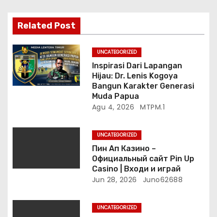
s
Related Post
UNCATEGORIZED
Inspirasi Dari Lapangan
Hijau: Dr. Lenis Kogoya
Bangun Karakter Generasi
Muda Papua
Agu 4, 2026
MTPM.1
UNCATEGORIZED
Пин Ап Казино –
Официальный сайт Pin Up
Casino | Входи и играй
Jun 28, 2026
Juno62688
UNCATEGORIZED