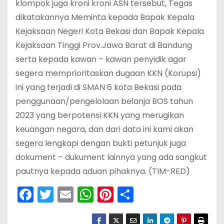
klompok juga kroni kroni ASN tersebut, Tegas
dikatakannya Meminta kepada Bapak Kepala
Kejaksaan Negeri Kota Bekasi dan Bapak Kepala
Kejaksaan Tinggi Prov.Jawa Barat di Bandung
serta kepada kawan – kawan penyidik agar
segera memprioritaskan dugaan KKN (Korupsi)
ini yang terjadi di SMAN 6 kota Bekasi pada
penggunaan/pengelolaan belanja BOS tahun
2023 yang berpotensi KKN yang merugikan
keuangan negara, dan dari data ini kami akan
segera lengkapi dengan bukti petunjuk juga
dokument – dukument lainnya yang ada sangkut
pautnya kepada aduan pihaknya. (TIM-RED)
F
T
E
W
Pi
S
a
w
m
h
nt
h