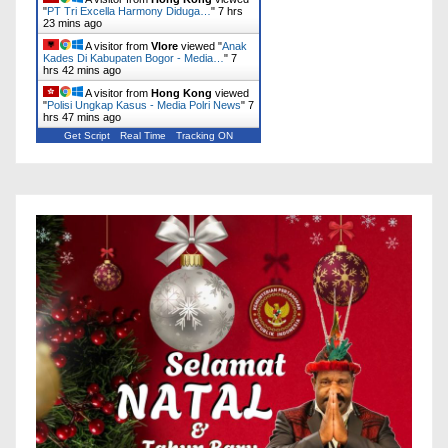
"
PT Tri Excella Harmony Diduga…
"
7 hrs
23 mins ago
A visitor from
Vlore
viewed "
Anak
Kades Di Kabupaten Bogor - Media…
"
7
hrs 42 mins ago
A visitor from
Hong Kong
viewed
"
Polisi Ungkap Kasus - Media Polri News
"
7
hrs 47 mins ago
Get Script
Real Time
Tracking ON