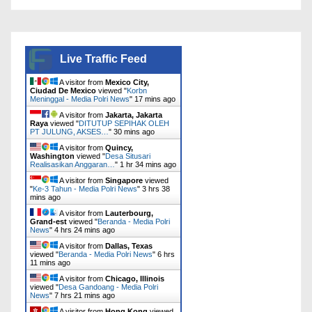
Live Traffic Feed
A visitor from
Mexico City,
Ciudad De Mexico
viewed "
Korbn
Meninggal - Media Polri News
"
17 mins ago
A visitor from
Jakarta, Jakarta
Raya
viewed "
DITUTUP SEPIHAK OLEH
PT JULUNG, AKSES…
"
30 mins ago
A visitor from
Quincy,
Washington
viewed "
Desa Situsari
Realisasikan Anggaran…
"
1 hr 34 mins ago
A visitor from
Singapore
viewed
"
Ke-3 Tahun - Media Polri News
"
3 hrs 38
mins ago
A visitor from
Lauterbourg,
Grand-est
viewed "
Beranda - Media Polri
News
"
4 hrs 24 mins ago
A visitor from
Dallas, Texas
viewed "
Beranda - Media Polri News
"
6 hrs
11 mins ago
A visitor from
Chicago, Illinois
viewed "
Desa Gandoang - Media Polri
News
"
7 hrs 21 mins ago
A visitor from
Hong Kong
viewed