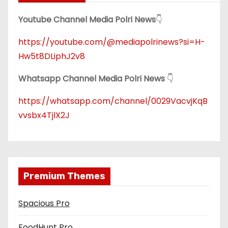
Youtube Channel Media Polri News
👇
https://youtube.com/@mediapolrinews?si=H-
Hw5t8DLiphJ2v8
Whatsapp Channel Media Polri News
👇
https://whatsapp.com/channel/0029VacvjKqB
vvsbx4TjlX2J
Premium Themes
Spacious Pro
FoodHunt Pro