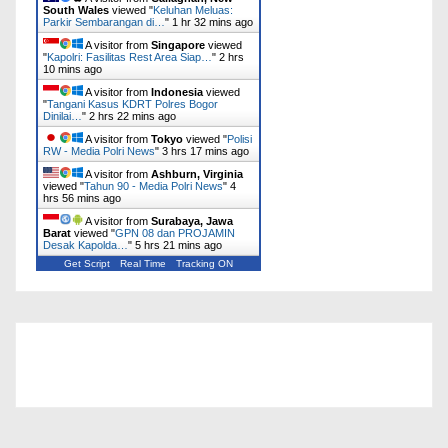
South Wales
viewed "
Keluhan Meluas:
Parkir Sembarangan di…
"
1 hr 32 mins ago
A visitor from
Singapore
viewed
"
Kapolri: Fasilitas Rest Area Siap…
"
2 hrs
10 mins ago
A visitor from
Indonesia
viewed
"
Tangani Kasus KDRT Polres Bogor
Dinilai…
"
2 hrs 22 mins ago
A visitor from
Tokyo
viewed "
Polisi
RW - Media Polri News
"
3 hrs 17 mins ago
A visitor from
Ashburn, Virginia
viewed "
Tahun 90 - Media Polri News
"
4
hrs 56 mins ago
A visitor from
Surabaya, Jawa
Barat
viewed "
GPN 08 dan PROJAMIN
Desak Kapolda…
"
5 hrs 21 mins ago
Get Script
Real Time
Tracking ON