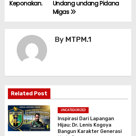
Keponakan.
Undang undang Pidana
a
Migas
s
i
By
MTPM.1
p
o
s
Related Post
UNCATEGORIZED
Inspirasi Dari Lapangan
Hijau: Dr. Lenis Kogoya
Bangun Karakter Generasi