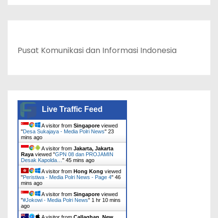
Pusat Komunikasi dan Informasi Indonesia
Live Traffic Feed
A visitor from
Singapore
viewed
"
Desa Sukajaya - Media Polri News
"
23
mins ago
A visitor from
Jakarta, Jakarta
Raya
viewed "
GPN 08 dan PROJAMIN
Desak Kapolda…
"
45 mins ago
A visitor from
Hong Kong
viewed
"
Peristiwa - Media Polri News - Page 4
"
46
mins ago
A visitor from
Singapore
viewed
"
#Jokowi - Media Polri News
"
1 hr 10 mins
ago
A visitor from
Callaghan, New