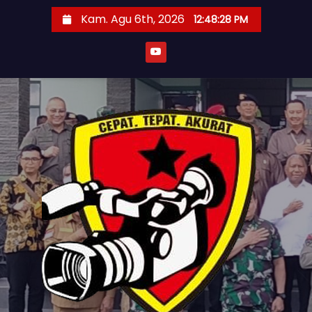
S
Kam. Agu 6th, 2026
12:48:30 PM
k
i
p
t
o
c
o
n
t
e
n
t