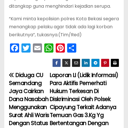
ditangkap guna menghindari kejadian serupa.
“Kami minta kepolisian polres Kota Bekasi segera
menangkap pelaku agar tidak ada lagi korban
berikutnya”, tukasnya.(Tim/Red)
F
T
E
W
Pi
S
a
w
m
h
nt
h
c
itt
ai
a
er
ar
e
er
l
ts
e
e
Diduga CU
Laporan LI (Lidik Informasi)
N
b
A
st
Semandang
Para Aktifis Pemerhati
a
o
p
Jaya Cairkan
Hukum Terkesan Di
Dana Nasabah
Diskriminasi Oleh Polsek
v
o
p
Menggunakan
Cipayung Terkait Adanya
k
i
Surat Ahli Waris
Temuan Gas 3.Kg Yg
Dengan Status
Bertentangan Dengan
g