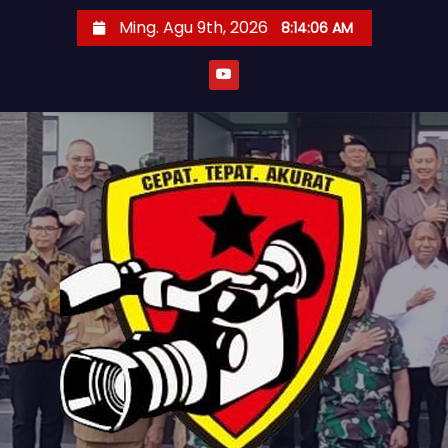
S
Ming. Agu 9th, 2026
8:14:07 AM
k
i
p
t
o
c
o
n
t
e
n
t