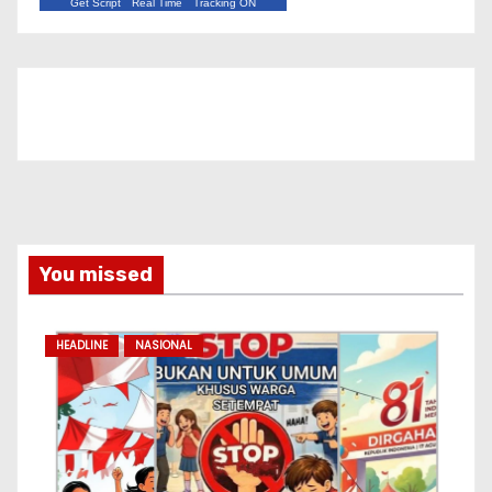
Get Script
Real Time
Tracking ON
You missed
HEADLINE
NASIONAL