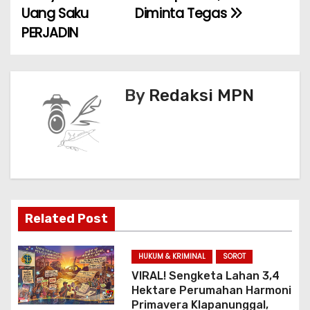
Uang Saku
Diminta Tegas
v
o
p
PERJADIN
k
i
g
By
Redaksi MPN
a
s
i
p
o
Related Post
s
HUKUM & KRIMINAL
SOROT
VIRAL! Sengketa Lahan 3,4
Hektare Perumahan Harmoni
Primavera Klapanunggal,