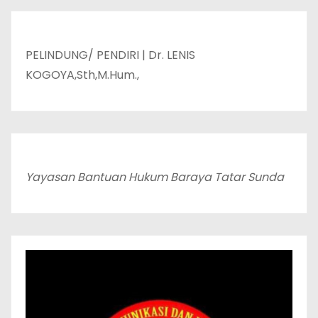
PELINDUNG/ PENDIRI | Dr. LENIS
KOGOYA,Sth,M.Hum.,
Yayasan Bantuan Hukum Baraya Tatar Sunda