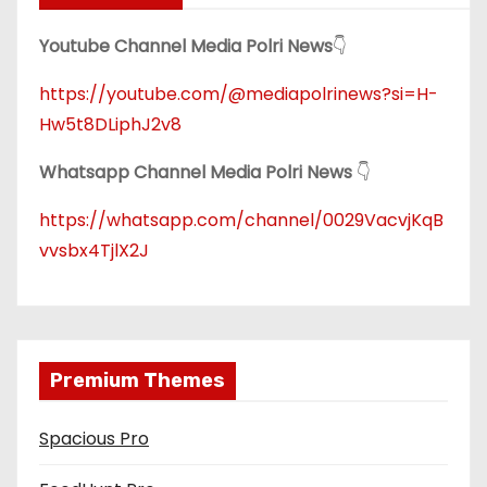
Youtube Channel Media Polri News
👇
https://youtube.com/@mediapolrinews?si=H-
Hw5t8DLiphJ2v8
Whatsapp Channel Media Polri News
👇
https://whatsapp.com/channel/0029VacvjKqB
vvsbx4TjlX2J
Premium Themes
Spacious Pro