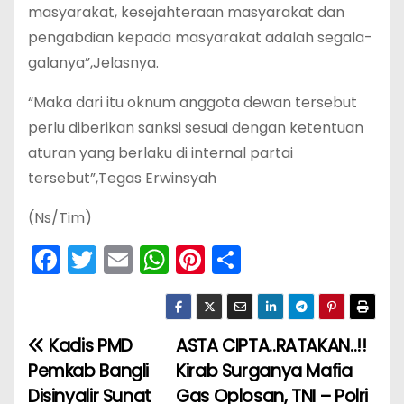
masyarakat, kesejahteraan masyarakat dan
pengabdian kepada masyarakat adalah segala-
galanya”,Jelasnya.
“Maka dari itu oknum anggota dewan tersebut
perlu diberikan sanksi sesuai dengan ketentuan
aturan yang berlaku di internal partai
tersebut”,Tegas Erwinsyah
(Ns/Tim)
F
T
E
W
Pi
S
a
w
m
h
nt
h
c
itt
ai
a
er
ar
e
er
l
ts
e
e
Kadis PMD
ASTA CIPTA..RATAKAN..!!
N
b
A
st
Pemkab Bangli
Kirab Surganya Mafia
a
o
p
Disinyalir Sunat
Gas Oplosan, TNI – Polri