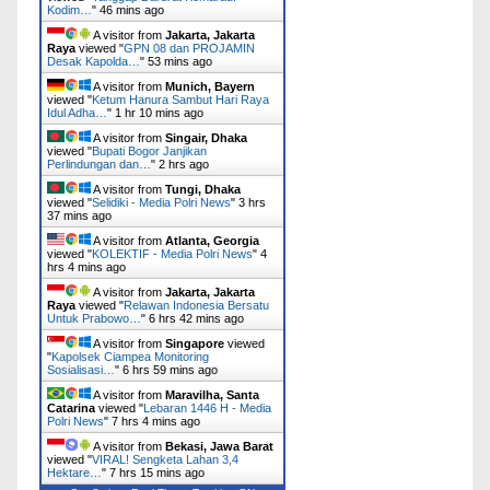
Kodim…
"
46 mins ago
A visitor from
Jakarta, Jakarta
Raya
viewed "
GPN 08 dan PROJAMIN
Desak Kapolda…
"
53 mins ago
A visitor from
Munich, Bayern
viewed "
Ketum Hanura Sambut Hari Raya
Idul Adha…
"
1 hr 10 mins ago
A visitor from
Singair, Dhaka
viewed "
Bupati Bogor Janjikan
Perlindungan dan…
"
2 hrs ago
A visitor from
Tungi, Dhaka
viewed "
Selidiki - Media Polri News
"
3 hrs
37 mins ago
A visitor from
Atlanta, Georgia
viewed "
KOLEKTIF - Media Polri News
"
4
hrs 4 mins ago
A visitor from
Jakarta, Jakarta
Raya
viewed "
Relawan Indonesia Bersatu
Untuk Prabowo…
"
6 hrs 42 mins ago
A visitor from
Singapore
viewed
"
Kapolsek Ciampea Monitoring
Sosialisasi…
"
6 hrs 59 mins ago
A visitor from
Maravilha, Santa
Catarina
viewed "
Lebaran 1446 H - Media
Polri News
"
7 hrs 4 mins ago
A visitor from
Bekasi, Jawa Barat
viewed "
VIRAL! Sengketa Lahan 3,4
Hektare…
"
7 hrs 15 mins ago