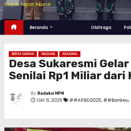
Cepat Tepat Akurat
Beranda
Olahraga
Pol
BERITA DAERAH
HEADLINE
NASIONAL
Desa Sukaresmi Gelar 
Senilai Rp1 Miliar dar
By
Redaksi MPN
Okt 6, 2025
##APBD2025
,
##Bankeu
,