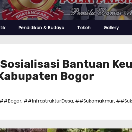
itik
Pendidikan & Budaya
Tokoh
Gallery
Sosialisasi Bantuan Ke
i Kabupaten Bogor
##Bogor
,
##InfrastrukturDesa
,
##Sukamakmur
,
##Suk