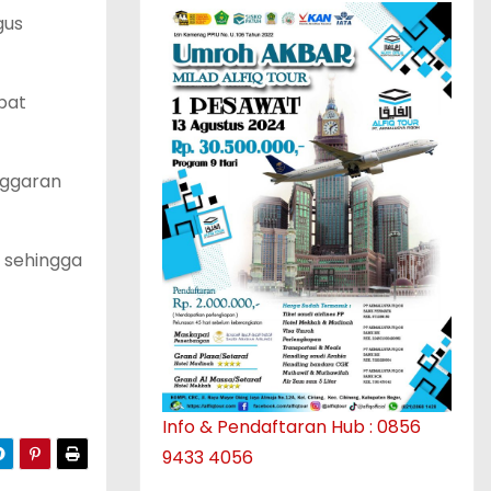
gus
pat
nggaran
t sehingga
Info & Pendaftaran Hub : 0856
9433 4056