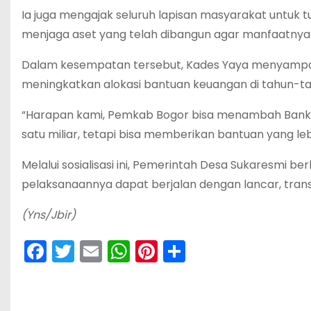
Ia juga mengajak seluruh lapisan masyarakat untuk
menjaga aset yang telah dibangun agar manfaatnya 
Dalam kesempatan tersebut, Kades Yaya menyampa
meningkatkan alokasi bantuan keuangan di tahun-t
“Harapan kami, Pemkab Bogor bisa menambah Banke
satu miliar, tetapi bisa memberikan bantuan yang le
Melalui sosialisasi ini, Pemerintah Desa Sukaresmi
pelaksanaannya dapat berjalan dengan lancar, trans
(Yns/Jbir)
F
T
E
W
Pi
S
a
w
m
h
nt
h
c
itt
ai
a
er
ar