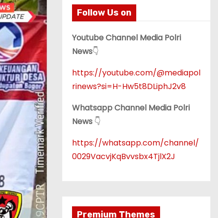
Follow Us on
Youtube Channel Media Polri
News
👇
https://youtube.com/@mediapol
rinews?si=H-Hw5t8DLiphJ2v8
Whatsapp Channel Media Polri
News
👇
https://whatsapp.com/channel/
0029VacvjKqBvvsbx4TjlX2J
Premium Themes