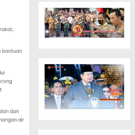
rakat,
a bantuan
ui
orong
t
alan dan
nangan air