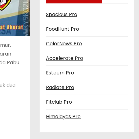
Spacious Pro
FoodHunt Pro
ColorNews Pro
mur,
garan
Accelerate Pro
ada Rabu
Esteem Pro
tuk dua
Radiate Pro
Fitclub Pro
Himalayas Pro