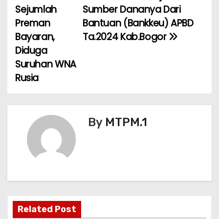
Sejumlah
Sumber Dananya Dari
s
Preman
Bantuan (Bankkeu) APBD
i
Bayaran,
Ta.2024 Kab.Bogor
Diduga
p
Suruhan WNA
o
Rusia
s
By
MTPM.1
Related Post