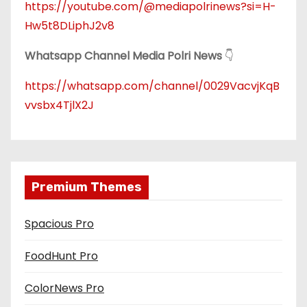
https://youtube.com/@mediapolrinews?si=H-
Hw5t8DLiphJ2v8
Whatsapp Channel Media Polri News
👇
https://whatsapp.com/channel/0029VacvjKqB
vvsbx4TjlX2J
Premium Themes
Spacious Pro
FoodHunt Pro
ColorNews Pro