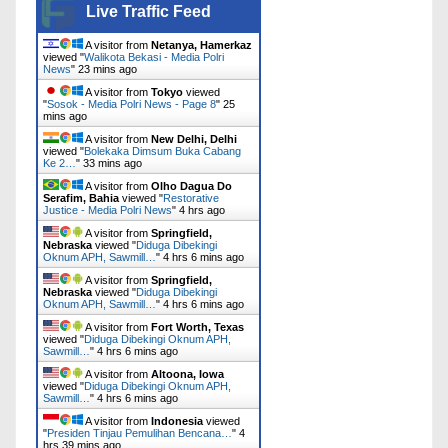
Live Traffic Feed
A visitor from
Netanya, Hamerkaz
viewed "
Walikota Bekasi - Media Polri
News
"
23 mins ago
A visitor from
Tokyo
viewed
"
Sosok - Media Polri News - Page 8
"
25
mins ago
A visitor from
New Delhi, Delhi
viewed "
Bolekaka Dimsum Buka Cabang
Ke 2…
"
33 mins ago
A visitor from
Olho Dagua Do
Serafim, Bahia
viewed "
Restorative
Justice - Media Polri News
"
4 hrs ago
A visitor from
Springfield,
Nebraska
viewed "
Diduga Dibekingi
Oknum APH, Sawmill…
"
4 hrs 6 mins ago
A visitor from
Springfield,
Nebraska
viewed "
Diduga Dibekingi
Oknum APH, Sawmill…
"
4 hrs 6 mins ago
A visitor from
Fort Worth, Texas
viewed "
Diduga Dibekingi Oknum APH,
Sawmill…
"
4 hrs 6 mins ago
A visitor from
Altoona, Iowa
viewed "
Diduga Dibekingi Oknum APH,
Sawmill…
"
4 hrs 6 mins ago
A visitor from
Indonesia
viewed
"
‎Presiden Tinjau Pemulihan Bencana…
"
4
hrs 40 mins ago