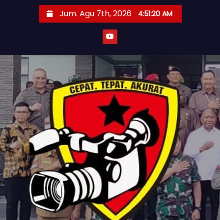
S
Jum. Agu 7th, 2026
4:51:21 AM
k
i
p
t
o
c
o
n
t
e
n
t