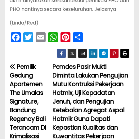
akhir dinyatakan selesai sesuai perifikasi FHO dan
PHO nantinya secara keseluruhan. Jelasnya
(Linda/Red)
F
T
E
W
Pi
S
a
w
m
h
nt
h
c
itt
ai
a
er
ar
e
er
l
ts
e
e
Pemilik
Pemdes Pasir Mukti
N
b
A
st
Gedung
Diminta Lakukan Pengujian
a
o
p
Apartemen
Mutu Kontruksi Pekerjaan
The Umalas
Hotmix, Uji Kepadatan
v
o
p
Signature,
Jenuh, dan Pengujian
k
i
Bandung
Ketebalan Agregat Aspal
Regency Bali
Hotmik Guna Dapati
g
Terancam Di
Kepastian Kualitas dan
a
Krimalisasi
Kuwantitas Pekerjaan