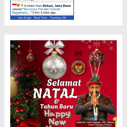
A visitor from
Bekasi, Jawa Barat
viewed "
Bocornya Petralite Subsidi:
Bagaimana…
"
5 hrs 3 mins ago
Get Script
Real Time
Tracking ON