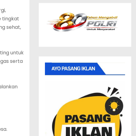
gi,
 tingkat
ng sehat,
ting untuk
gas serta
jalankan
sa.