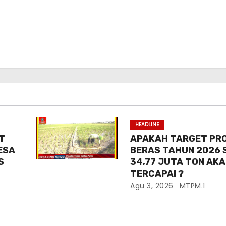
HEADLINE
T
APAKAH TARGET PR
ESA
BERAS TAHUN 2026 
S
34,77 JUTA TON AK
TERCAPAI ?
Agu 3, 2026
MTPM.1