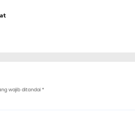
uat
ang wajib ditandai
*