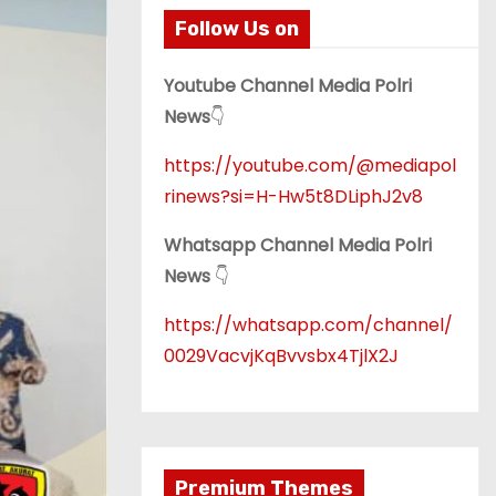
Follow Us on
Youtube Channel Media Polri
News
👇
https://youtube.com/@mediapol
rinews?si=H-Hw5t8DLiphJ2v8
Whatsapp Channel Media Polri
News
👇
https://whatsapp.com/channel/
0029VacvjKqBvvsbx4TjlX2J
Premium Themes