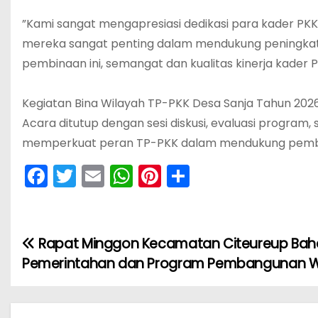
‎”Kami sangat mengapresiasi dedikasi para kader PK
mereka sangat penting dalam mendukung peningkat
pembinaan ini, semangat dan kualitas kinerja kader 
‎Kegiatan Bina Wilayah TP-PKK Desa Sanja Tahun 20
Acara ditutup dengan sesi diskusi, evaluasi program
memperkuat peran TP-PKK dalam mendukung pemban
F
T
E
W
Pi
S
a
w
m
h
nt
h
c
itt
ai
a
er
ar
e
er
l
ts
e
e
Rapat Minggon Kecamatan Citeureup Baha
N
b
A
st
Pemerintahan dan Program Pembangunan W
a
o
p
v
o
p