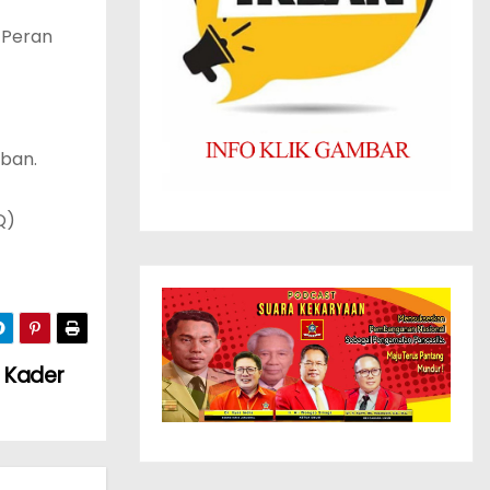
 Peran
aban.
Q)
g Kader