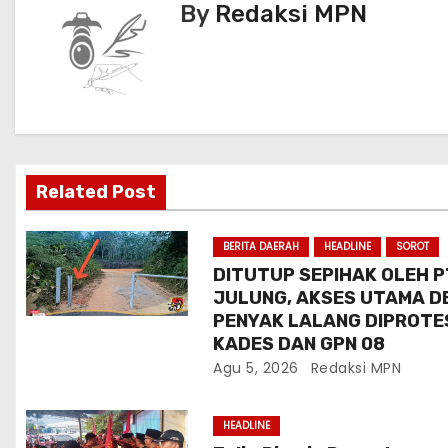
By
Redaksi MPN
k
i
g
a
s
i
Related Post
p
BERITA DAERAH
HEADLINE
SOROT
o
DITUTUP SEPIHAK OLEH P
JULUNG, AKSES UTAMA D
s
PENYAK LALANG DIPROTE
KADES DAN GPN 08
Agu 5, 2026
Redaksi MPN
HEADLINE