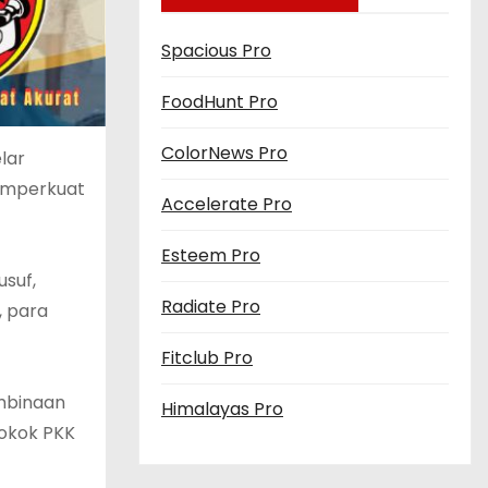
Spacious Pro
FoodHunt Pro
ColorNews Pro
lar
memperkuat
Accelerate Pro
Esteem Pro
usuf,
Radiate Pro
, para
Fitclub Pro
mbinaan
Himalayas Pro
Pokok PKK